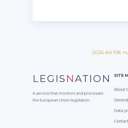
2026. évi 108. 
LEGIS
N
ATION
SITE 
About t
A service that monitors and processes
Genera
the European Union legislation.
Data pr
Contac