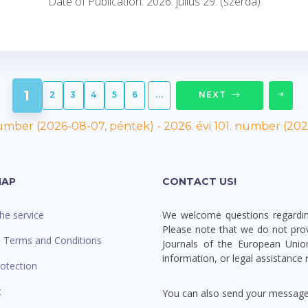
Date of Publication: 2026. július 29. (szerda)
1
2
3
4
5
6
...
NEXT
number (2026-08-07, péntek)
-
2026. évi 101. number (202
MAP
CONTACT US!
he service
We welcome questions regardin
Please note that we do not provi
l Terms and Conditions
Journals of the European Union
information, or legal assistance
otection
t
You can also send your message d