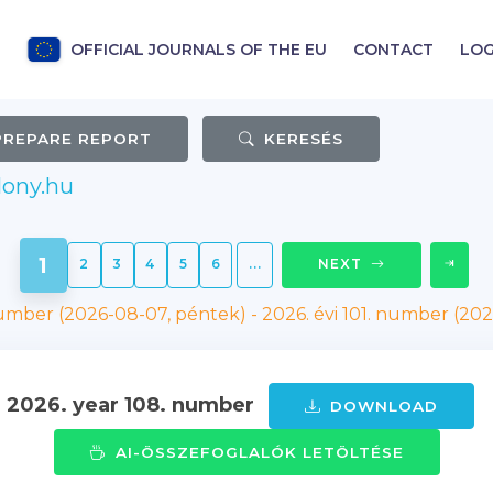
OFFICIAL JOURNALS OF THE EU
CONTACT
LOG
PREPARE REPORT
KERESÉS
lony.hu
1
2
3
4
5
6
...
NEXT
number (2026-08-07, péntek)
-
2026. évi 101. number (202
- 2026. year 108. number
DOWNLOAD
AI-ÖSSZEFOGLALÓK LETÖLTÉSE